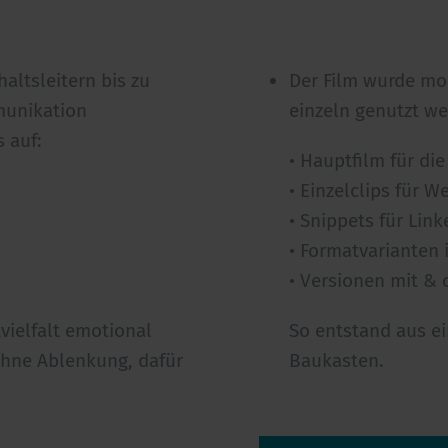
altsleitern bis zu
Der Film wurde mo
munikation
einzeln genutzt w
 auf:
• Hauptfilm für di
• Einzelclips für W
• Snippets für Lin
• Formatvarianten i
• Versionen mit &
tvielfalt emotional
So entstand aus ei
ohne Ablenkung, dafür
Baukasten.