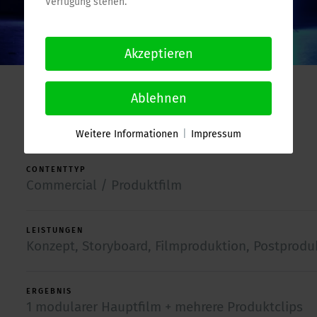
Verfügung stehen.
Akzeptieren
Ablehnen
Weitere Informationen
|
Impressum
CONTENTTYP
Commercial / Produktfilm
LEISTUNGEN
Konzept, Storyboard, Filmproduktion, Postprodu
ERGEBNIS
1 modularer Hauptfilm + mehrere Produktclips