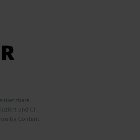
ÜR
einsetzbare
uziert und CI-
zeitig Content,