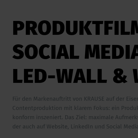
PRODUKTFILM
SOCIAL MEDI
LED-WALL & 
Für den Markenauftritt von KRAUSE auf der Eis
Contentproduktion mit klarem Fokus: ein Produk
konform inszeniert. Das Ziel: maximale Aufmerk
der auch auf Website, LinkedIn und Social Media