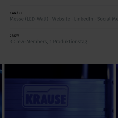
KANÄLE
Messe (LED-Wall) · Website · LinkedIn · Social Me
CREW
3 Crew-Members, 1 Produktionstag