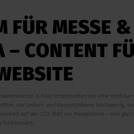
 FÜR MESSE &
A – CONTENT F
WEBSITE
enwarenmesse in Köln entwickelten wir eine modular 
tfilm, der Leitern und Gerüstsysteme hochwertig, red
samkeit auf der LED-Wall am Messestand – und gleich
 funktioniert.