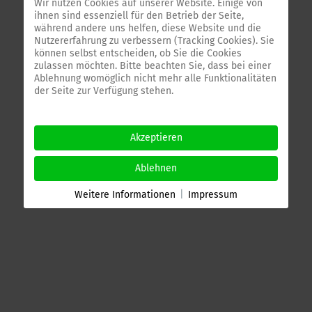
Wir nutzen Cookies auf unserer Website. Einige von
ihnen sind essenziell für den Betrieb der Seite,
während andere uns helfen, diese Website und die
Nutzererfahrung zu verbessern (Tracking Cookies). Sie
können selbst entscheiden, ob Sie die Cookies
zulassen möchten. Bitte beachten Sie, dass bei einer
Ablehnung womöglich nicht mehr alle Funktionalitäten
der Seite zur Verfügung stehen.
Akzeptieren
Ablehnen
Weitere Informationen
|
Impressum