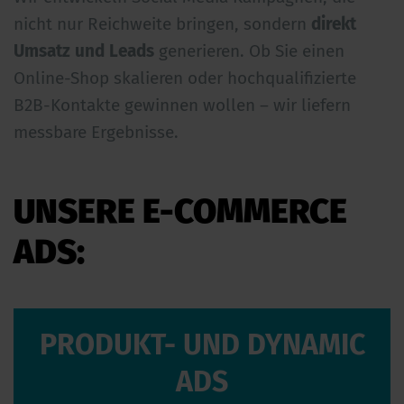
nicht nur Reichweite bringen, sondern
direkt
Umsatz und Leads
generieren. Ob Sie einen
Online-Shop skalieren oder hochqualifizierte
B2B-Kontakte gewinnen wollen – wir liefern
messbare Ergebnisse.
UNSERE E-COMMERCE
ADS:
PRODUKT- UND DYNAMIC
ADS