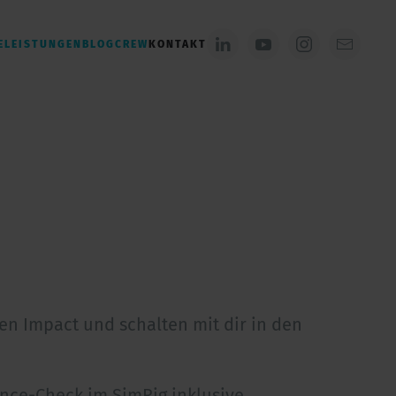
E
LEISTUNGEN
BLOG
CREW
KONTAKT
en Impact und schalten mit dir in den
nce-Check im SimRig inklusive.