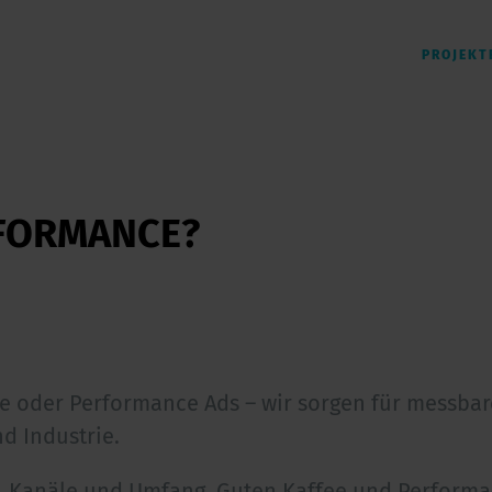
PROJEKT
RFORMANCE?
e oder Performance Ads – wir sorgen für messbar
d Industrie.
el, Kanäle und Umfang. Guten Kaffee und Performa